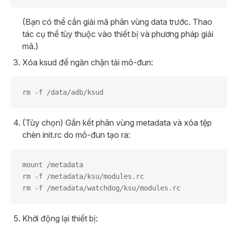
(Bạn có thể cần giải mã phân vùng data trước. Thao
tác cụ thể tùy thuộc vào thiết bị và phương pháp giải
mã.)
Xóa ksud để ngăn chặn tải mô-đun:
rm -f /data/adb/ksud
(Tùy chọn) Gắn kết phân vùng metadata và xóa tệp
chèn init.rc do mô-đun tạo ra:
mount /metadata
rm -f /metadata/ksu/modules.rc
rm -f /metadata/watchdog/ksu/modules.rc
Khởi động lại thiết bị: