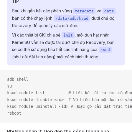
TIP
Sau khi gắn kết các phân vùng
và
,
metadata
data
bạn có thể chạy lệnh
dưới chế độ
/data/adb/ksud
Recovery để quản lý các mô-đun.
Vì các thiết bị GKI chia sẻ
, mô-đun hạt nhân
init
KernelSU vẫn sẽ được tải dưới chế độ Recovery, bạn
sẽ có thể sử dụng hầu hết các tính năng của
ksud
(như cài đặt tính năng) một cách bình thường.
adb shell
su
ksud module list          # Liệt kê tất cả các mô-đun
ksud module disable <id>  # Vô hiệu hóa mô-đun có vấn
ksud module uninstall <id> # Hoặc gỡ cài đặt trực tiế
reboot
Phương pháp 2: Dọn dẹp thủ công thông qua