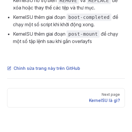
KernelSU hỗ trợ biến
và
để
REMOVE
REPLACE
xóa hoặc thay thế các tệp và thư mục.
KernelSU thêm giai đoạn
để
boot-completed
chạy một số script khi khởi động xong.
KernelSU thêm giai đoạn
để chạy
post-mount
một số tập lệnh sau khi gắn overlayfs
Chỉnh sửa trang này trên GitHub
Pager
Next page
KernelSU là gì?