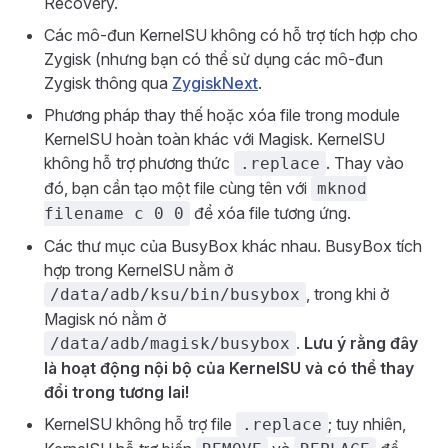
Recovery.
Các mô-đun KernelSU không có hỗ trợ tích hợp cho
Zygisk (nhưng bạn có thể sử dụng các mô-đun
Zygisk thông qua
ZygiskNext
.
Phương pháp thay thế hoặc xóa file trong module
KernelSU hoàn toàn khác với Magisk. KernelSU
không hỗ trợ phương thức
. Thay vào
.replace
đó, bạn cần tạo một file cùng tên với
mknod
để xóa file tương ứng.
filename c 0 0
Các thư mục của BusyBox khác nhau. BusyBox tích
hợp trong KernelSU nằm ở
, trong khi ở
/data/adb/ksu/bin/busybox
Magisk nó nằm ở
.
Lưu ý rằng đây
/data/adb/magisk/busybox
là hoạt động nội bộ của KernelSU và có thể thay
đổi trong tương lai!
KernelSU không hỗ trợ file
; tuy nhiên,
.replace