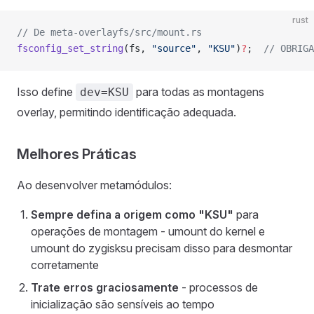
rust
// De meta-overlayfs/src/mount.rs
fsconfig_set_string
(fs, 
"source"
, 
"KSU"
)
?
;  
// OBRIGA
Isso define
para todas as montagens
dev=KSU
overlay, permitindo identificação adequada.
Melhores Práticas
Ao desenvolver metamódulos:
Sempre defina a origem como "KSU"
para
operações de montagem - umount do kernel e
umount do zygisksu precisam disso para desmontar
corretamente
Trate erros graciosamente
- processos de
inicialização são sensíveis ao tempo