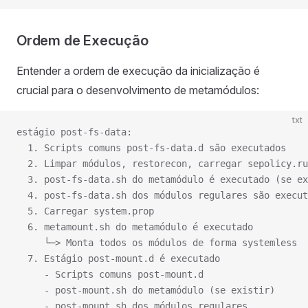
Ordem de Execução
Entender a ordem de execução da inicialização é
crucial para o desenvolvimento de metamódulos:
txt
estágio post-fs-data:
  1. Scripts comuns post-fs-data.d são executados
  2. Limpar módulos, restorecon, carregar sepolicy.ru
  3. post-fs-data.sh do metamódulo é executado (se ex
  4. post-fs-data.sh dos módulos regulares são execut
  5. Carregar system.prop
  6. metamount.sh do metamódulo é executado
     └─> Monta todos os módulos de forma systemless
  7. Estágio post-mount.d é executado
     - Scripts comuns post-mount.d
     - post-mount.sh do metamódulo (se existir)
     - post-mount.sh dos módulos regulares