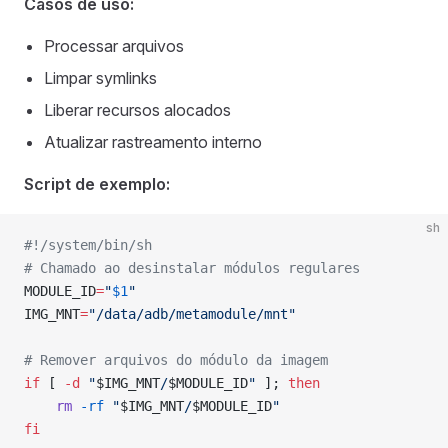
Casos de uso:
Processar arquivos
Limpar symlinks
Liberar recursos alocados
Atualizar rastreamento interno
Script de exemplo:
sh
#!/system/bin/sh
# Chamado ao desinstalar módulos regulares
MODULE_ID
=
"
$1
"
IMG_MNT
=
"/data/adb/metamodule/mnt"
# Remover arquivos do módulo da imagem
if
 [ 
-d
 "
$IMG_MNT
/
$MODULE_ID
"
 ]; 
then
    rm
 -rf
 "
$IMG_MNT
/
$MODULE_ID
"
fi