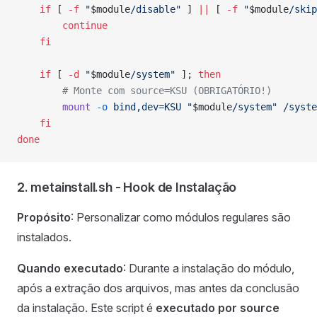
    if
 [ 
-f
 "
$module
/disable"
 ] 
||
 [ 
-f
 "
$module
/skip
        continue
    fi
    if
 [ 
-d
 "
$module
/system"
 ]; 
then
        # Monte com source=KSU (OBRIGATÓRIO!)
        mount
 -o
 bind,dev=KSU
 "
$module
/system"
 /syste
    fi
done
2. metainstall.sh - Hook de Instalação
Propósito
: Personalizar como módulos regulares são
instalados.
Quando executado
: Durante a instalação do módulo,
após a extração dos arquivos, mas antes da conclusão
da instalação. Este script é
executado por source