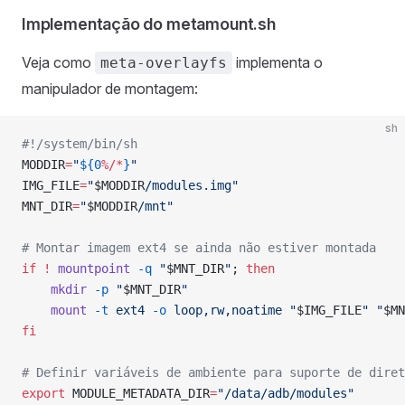
Implementação do metamount.sh
Veja como
implementa o
meta-overlayfs
manipulador de montagem:
sh
#!/system/bin/sh
MODDIR
=
"
${0
%/*
}
"
IMG_FILE
=
"
$MODDIR
/modules.img"
MNT_DIR
=
"
$MODDIR
/mnt"
# Montar imagem ext4 se ainda não estiver montada
if
 !
 mountpoint
 -q
 "
$MNT_DIR
"
; 
then
    mkdir
 -p
 "
$MNT_DIR
"
    mount
 -t
 ext4
 -o
 loop,rw,noatime
 "
$IMG_FILE
"
 "
$MN
fi
# Definir variáveis de ambiente para suporte de diret
export
 MODULE_METADATA_DIR
=
"/data/adb/modules"