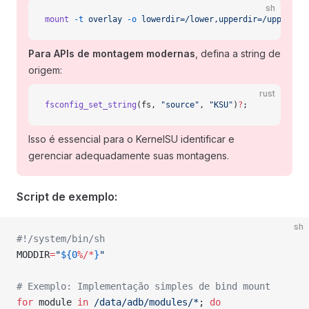
sh
mount
 -t
 overlay
 -o
 lowerdir=/lower,upperdir=/upper,wo
Para APIs de montagem modernas
, defina a string de
origem:
rust
fsconfig_set_string
(fs, 
"source"
, 
"KSU"
)
?
;
Isso é essencial para o KernelSU identificar e
gerenciar adequadamente suas montagens.
Script de exemplo:
sh
#!/system/bin/sh
MODDIR
=
"
${0
%/*
}
"
# Exemplo: Implementação simples de bind mount
for
 module 
in
 /data/adb/modules/*
; 
do