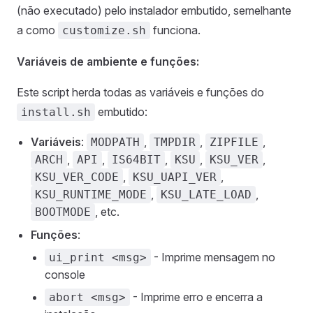
(não executado) pelo instalador embutido, semelhante
a como
funciona.
customize.sh
Variáveis de ambiente e funções:
Este script herda todas as variáveis e funções do
embutido:
install.sh
Variáveis
:
,
,
,
MODPATH
TMPDIR
ZIPFILE
,
,
,
,
,
ARCH
API
IS64BIT
KSU
KSU_VER
,
,
KSU_VER_CODE
KSU_UAPI_VER
,
,
KSU_RUNTIME_MODE
KSU_LATE_LOAD
, etc.
BOOTMODE
Funções
:
- Imprime mensagem no
ui_print <msg>
console
- Imprime erro e encerra a
abort <msg>