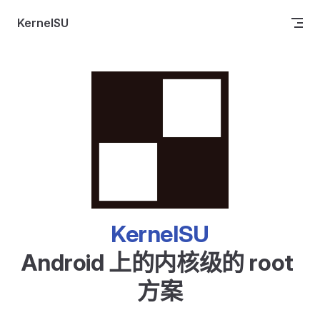
Skip to content
KernelSU
KernelSU
Android 上的内核级的 root 
方案